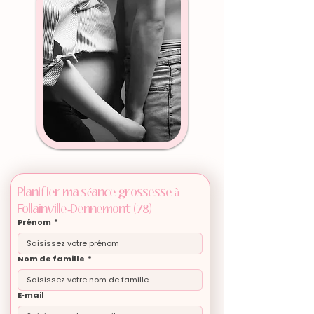
Planifier ma séance grossesse à 
Follainville-Dennemont (78)
Prénom
*
Nom de famille
*
E‑mail