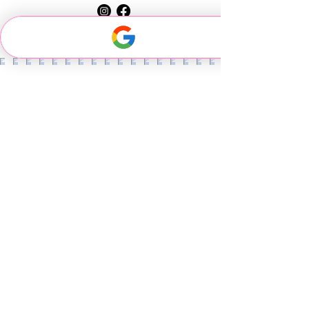
Home-studio à Follainville-Dennemont
(78)
ROUEN . MANTES - LA - JOLIE . DREUX