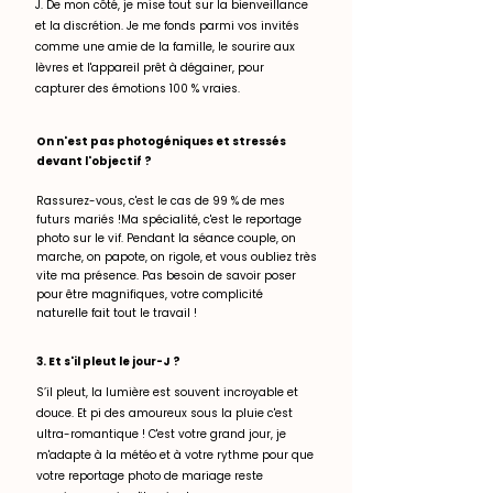
J. De mon côté, je mise tout sur la bienveillance
et la discrétion. Je me fonds parmi vos invités
comme une amie de la famille, le sourire aux
lèvres et l'appareil prêt à dégainer, pour
capturer des émotions 100 % vraies.
On n'est pas photogéniques et stressés
devant l'objectif ?
Rassurez-vous, c'est le cas de 99 % de mes
futurs mariés !Ma spécialité, c'est le reportage
photo sur le vif. Pendant la séance couple, on
marche, on papote, on rigole, et vous oubliez très
vite ma présence. Pas besoin de savoir poser
pour être magnifiques, votre complicité
naturelle fait tout le travail !
3. Et s'il pleut le jour-J ?
S’il pleut, la lumière est souvent incroyable et
douce. Et pi des amoureux sous la pluie c'est
ultra-romantique ! C'est votre grand jour, je
m'adapte à la météo et à votre rythme pour que
votre reportage photo de mariage reste