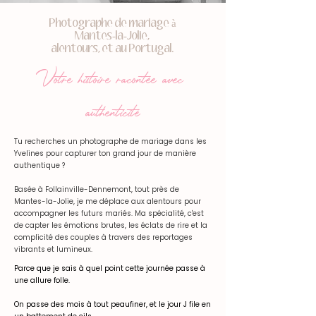
Photographe de mariage à
Mantes-la-Jolie,
alentours, et au Portugal.
Votre histoire racontée avec
authenticité
Tu recherches un photographe de mariage dans les
Yvelines pour capturer ton grand jour de manière
authentique ?
Basée à Follainville-Dennemont, tout près de
Mantes-la-Jolie, je me déplace aux alentours pour
accompagner les futurs mariés. Ma spécialité, c'est
de capter les émotions brutes, les éclats de rire et la
complicité des couples à travers des reportages
vibrants et lumineux.
Parce que je sais à quel point cette journée passe à
une allure folle.
On passe des mois à tout peaufiner, et le jour J file en