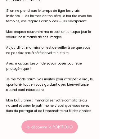
un battement de cils.
Si on ne prend pas le temps de figer les vrais
instants — les larmes de ton père, le fou rire avec tes
témoins, vos regards complices —, ils s'évaporent.
Mes propres souvenirs me rappellent chaque jour la
valeur inestimable de ces images.
Aujourd'hui, ma mission est de veiller à ce que vous
ne passiez pas à côté de votre histoire.
Avec moi, pas besoin de savoir poser pour être
photogénique !
Je me fonds parmi vos invités pour attraper le vrai, le
spontané, tout en vous guidant avec bienveillance
quand c'est nécessaire.
Mon but ultime : immortaliser votre complicité au
naturel et créer le patrimoine visuel que vous serez
fiers de partager et de transmettre au fil des années.
Je découvre le PORTFOLIO