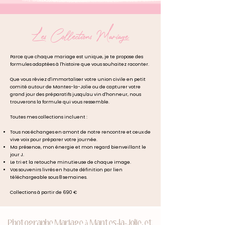
Les Collections Mariage
Parce que chaque mariage est unique, je te propose des
formules adaptées à l'histoire que vous souhaitez raconter.
Que vous rêviez d'immortaliser votre union civile en petit
comité autour de Mantes-la-Jolie ou de capturer votre
grand jour des préparatifs jusqu'au vin d'honneur, nous
trouverons la formule qui vous ressemble.
Toutes mes collections incluent :
Tous nos échanges en amont de notre rencontre et ceux de
vive voix pour préparer votre journée.
Ma présence, mon énergie et mon regard bienveillant le
jour J.
Le tri et la retouche minutieuse de chaque image.
Vos souvenirs livrés en haute définition par lien
téléchargeable sous 8 semaines.
Collections à partir de 690 €
Photographe Mariage à Mantes-la-Jolie, et