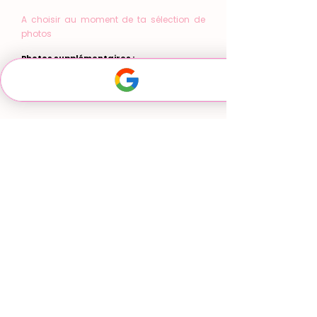
A choisir au moment de ta sélection de
photos
Photos supplémentaires :
Fichier numérique HD à l'unité : 20€
Par 5 : 80€ ( soit 16€/untité)
Par 10 : 140€ ( soit 14€/unité )
Toile 20x30 : 31€
Toile 30x40 : 50€
Toile 40x60 : 68€
Album premium page 800g : 295€
👉🏻 Je réserve vite ma séance ✨
Comment se passe une séance photo ?