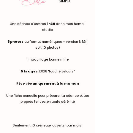
SIMPLA
Une séance d'environ
1h30
dans mon home-
studio
5 photos
au format
numériques + version N&B (
soit 10 photos)
1 maquillage bonne mine
5 tirages
13X18 "touché velours"
Réservée
uniquement à la maman
Une fiche conseils pour préparer ta séance et tes
propres tenues en toute sérénité
Seulement 10 créneaux ouverts par mois