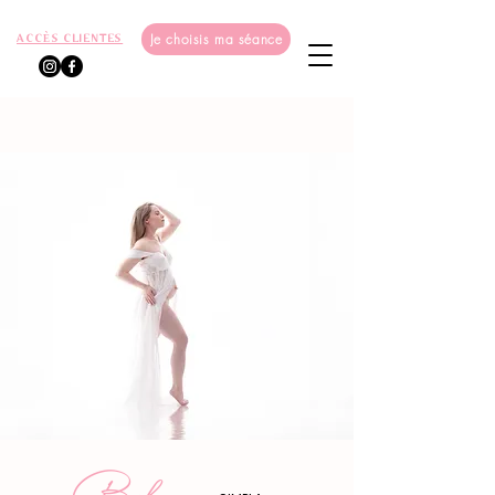
Je choisis ma séance
ACCÈS CLIENTES
Bela