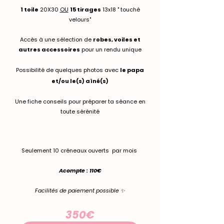
1 toile
20X30
​
OU
15 tirages
13x18 " touché
velours"
Accès à une sélection de
robes, voiles et
autres accessoires
pour un rendu unique​
Possibilité de quelques photos avec
le papa
et/ou le(s) aîné(s)
Une fiche conseils pour préparer ta séance en
toute sérénité
Seulement 10 créneaux ouverts par mois
Acompte : 110€
Facilités de paiement possible ✨
350€